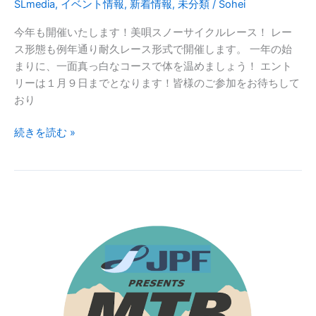
SLmedia
,
イベント情報
,
新着情報
,
未分類
/
Sohei
ー
ス
今年も開催いたします！美唄スノーサイクルレース！ レー
ス形態も例年通り耐久レース形式で開催します。 一年の始
まりに、一面真っ白なコースで体を温めましょう！ エント
リーは１月９日までとなります！皆様のご参加をお待ちして
おり
【26
続きを読む »
年
1
月
11
日
開
催！】
2026
美
唄