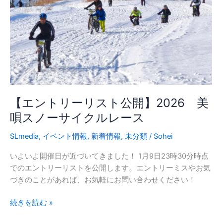
1
回
三
重
ス
テ
ー
ジ
【エントリーリスト公開】2026 美
唄スノーサイクルレース
SLmedia
,
イベント情報
,
新着情報
,
未分類
/
Sohei
いよいよ開催日が近づいてきました！ 1月9日23時30分時点
でのエントリーリストを公開します。エントリーミスやお気
づきのことがあれば、お気軽にお問い合わせください！
【エ
続きを読む »
ン