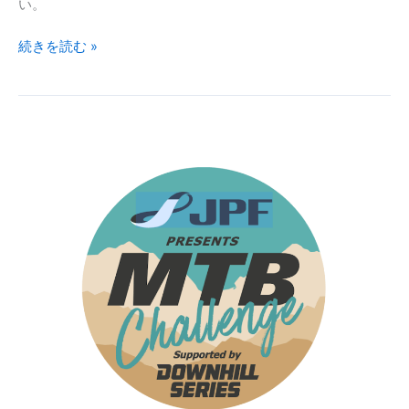
い。
Challenge
【前
続きを読む »
日
情
報】
＃
2
富
山
市
主
催
MTB
Challenge
【特
設
ス
テ