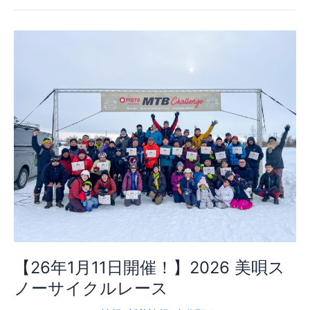
ト
リ
ー
リ
ス
ト
公
開】
2026
美
唄
ス
ノ
ー
サ
イ
【26年1月11日開催！】2026 美唄ス
ク
ノーサイクルレース
ル
レ