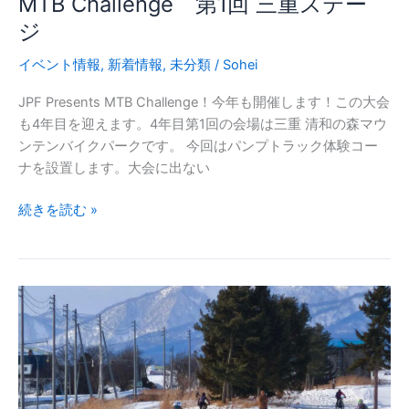
MTB Challenge 第1回 三重ステー
お
ジ
知
ら
イベント情報
,
新着情報
,
未分類
/
Sohei
せ
JPF Presents MTB Challenge！今年も開催します！この大会
も4年目を迎えます。4年目第1回の会場は三重 清和の森マウ
ンテンバイクパークです。 今回はパンプトラック体験コー
ナを設置します。大会に出ない
【前
続きを読む »
日
情
報】
2026
JPF
Presents
MTB
Challenge
第