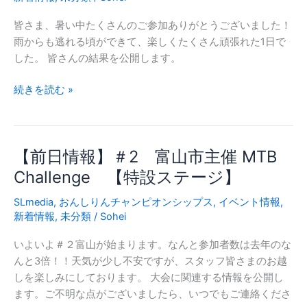
皆さま、暑い中たくさんのご参加ありがとうございました！
雨からも逃れる頃ができて、楽しくたくさん頑張れた1日で
した。 皆さんの結果を公開します。
【リ
続きを読む »
ザ
ル
ト
【前日情報】＃2 富山市主催 MTB
公
開】
Challenge 【特設ステージ】
＃
SLmedia
,
おんしりんチャンピオンシップス
,
イベント情報
,
２
新着情報
,
未分類
/
Sohei
富
山
いよいよ＃２富山が始まります。なんと参加者数は去年のな
市
んと3倍！！天気が少し不安ですが、スタッフ皆さまのお越
主
しを楽しみにしております。 大会に関連する情報を公開し
催
ます。ご不明な点がございましたら、いつでもご連絡くださ
MTB