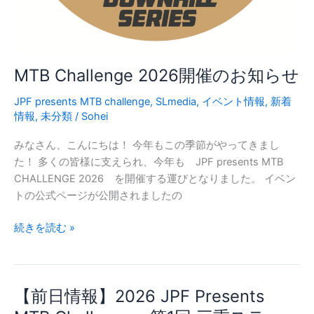
ジ
開
催！
MTB Challenge 2026開催のお知らせ
JPF presents MTB challenge
,
SLmedia
,
イベント情報
,
新着
情報
,
未分類
/
Sohei
みなさん、こんにちは！ 今年もこの季節がやってきまし
た！ 多くの皆様に支えられ、今年も JPF presents MTB
CHALLENGE 2026 を開催する運びとなりました。 イベン
トの公式ページが公開されましたの
MTB
続きを読む »
Challenge
2026
開
【前日情報】2026 JPF Presents
催
の