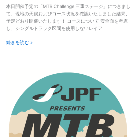
Presents
本日開催予定の「MTB Challenge 三重ステージ」につきまし
MTB
て、現地の天候およびコース状況を確認いたしました結果、
Challenge
予定どおり開催いたします！ コースについて 安全面を考慮
第
し、シングルトラック区間を使用しないレイア
1
回
【開
続きを読む »
三
催
重
決
ス
定】
テ
2026
ー
JPF
ジ
Presents
MTB
Challenge
第
1
回
三