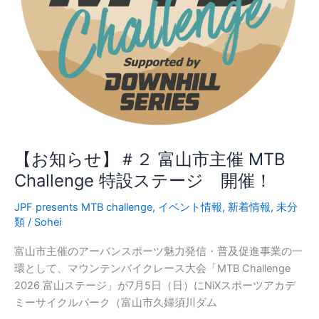
重
ス
テ
ー
ジ
【お知らせ】＃２ 富山市主催 MTB
Challenge 特設ステージ 開催！
JPF presents MTB challenge
,
イベント情報
,
新着情報
,
未分
類
/
Sohei
富山市主催のアーバンスポーツ魅力発信・普及促進事業の一
環として、マウンテンバイクレース大会「MTB Challenge
2026 富山ステージ」が7月5日（日）にNiXスポーツアカデ
ミーサイクルパーク（富山市久婦須川ダム