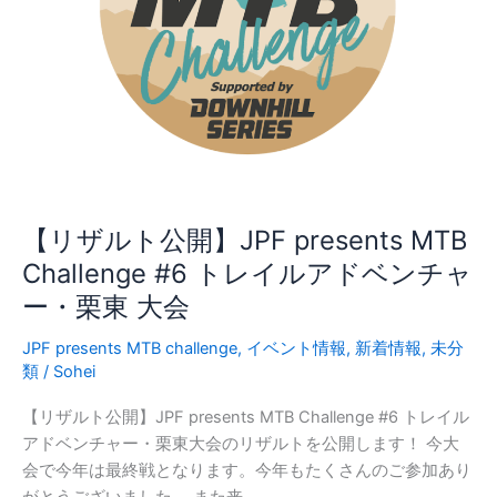
ス
ノ
ー
サ
イ
ク
ル
レ
ー
【リザルト公開】JPF presents MTB
ス
Challenge #6 トレイルアドベンチャ
ー・栗東 大会
JPF presents MTB challenge
,
イベント情報
,
新着情報
,
未分
類
/
Sohei
【リザルト公開】JPF presents MTB Challenge #6 トレイル
アドベンチャー・栗東大会のリザルトを公開します！ 今大
会で今年は最終戦となります。今年もたくさんのご参加あり
がとうございました。 また来