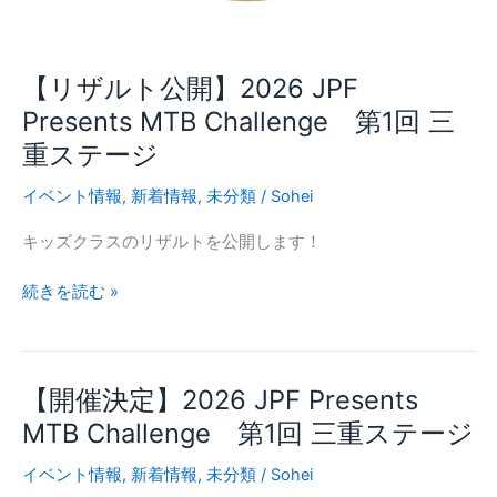
ー
ジ】
【リザルト公開】2026 JPF
Presents MTB Challenge 第1回 三
重ステージ
イベント情報
,
新着情報
,
未分類
/
Sohei
キッズクラスのリザルトを公開します！
【リ
続きを読む »
ザ
ル
ト
【開催決定】2026 JPF Presents
公
開】
MTB Challenge 第1回 三重ステージ
2026
イベント情報
,
新着情報
,
未分類
/
Sohei
JPF