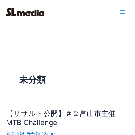
内
容
を
ス
キ
ッ
プ
未分類
【リザルト公開】＃２富山市主催
MTB Challenge
新着情報
,
未分類
/
Sohei