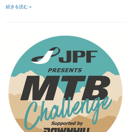
【お
続きを読む »
知
ら
せ】
＃
２
富
山
市
主
催
MTB
Challenge
特
設
ス
テ
ー